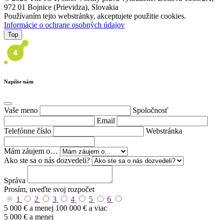
972 01 Bojnice (Prievidza), Slovakia
Používaním tejto webstránky, akceptujete použitie cookies.
Informácie o ochrane osobných údajov
Top
Napíšte nám
Vaše meno
Spoločnosť
Email
Telefónne číslo
Webstránka
Mám záujem o…
Ako ste sa o nás dozvedeli?
Správa
Prosím, uveďte svoj rozpočet
1
2
3
4
5
6
5 000 € a menej
100 000 € a viac
5 000 € a menej