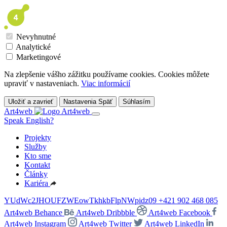
Nevyhnutné
Analytické
Marketingové
Na zlepšenie vášho zážitku používame cookies. Cookies môžete
upraviť v nastaveniach.
Viac informácií
Uložiť a zavrieť
Nastavenia
Späť
Súhlasím
Art4web
Speak English?
Projekty
Služby
Kto sme
Kontakt
Články
Kariéra
YUdWc2JHOUFZWEowTkhkbFlpNWpidz09
+421 902 468 085
Art4web Behance
Art4web Dribbble
Art4web Facebook
Art4web Instagram
Art4web Twitter
Art4web LinkedIn