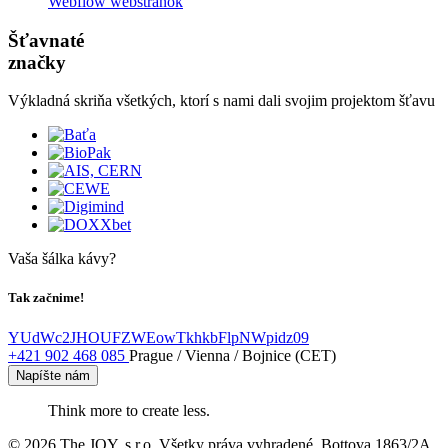
Webflow webstránok
Šťavnaté
značky
Výkladná skriňa všetkých, ktorí s nami dali svojim projektom šťavu
Vaša šálka kávy?
Tak začnime!
YUdWc2JHOUFZWEowTkhkbFlpNWpidz09
+421 902 468 085
Prague / Vienna / Bojnice (CET)
Napíšte nám
Think more to create less.
© 2026 The JOY, s.r.o. Všetky práva vyhradené. Bottova 1863/2A,