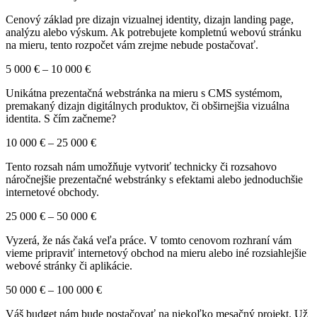
Cenový základ pre dizajn vizualnej identity, dizajn landing page,
analýzu alebo výskum. Ak potrebujete kompletnú webovú stránku
na mieru, tento rozpočet vám zrejme nebude postačovať.
5 000 € – 10 000 €
Unikátna prezentačná webstránka na mieru s CMS systémom,
premakaný dizajn digitálnych produktov, či obširnejšia vizuálna
identita. S čím začneme?
10 000 € – 25 000 €
Tento rozsah nám umožňuje vytvoriť technicky či rozsahovo
náročnejšie prezentačné webstránky s efektami alebo jednoduchšie
internetové obchody.
25 000 € – 50 000 €
Vyzerá, že nás čaká veľa práce. V tomto cenovom rozhraní vám
vieme pripraviť internetový obchod na mieru alebo iné rozsiahlejšie
webové stránky či aplikácie.
50 000 € – 100 000 €
Váš budget nám bude postačovať na niekoľko mesačný projekt. Už