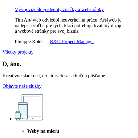
Vývoj vizuálnej identity značky a webstránky
Tím Art4web odviedol neuveriteľnú prácu. Art4web je
najlepšia voľba pre tých, ktorí potrebujú kvalitný dizajn
a webové stránky pre svoj biznis.
Philippe Rolet
–
R&D Project Manager
Všetky projekty
Ó, áno.
Kreatívne sladkosti, do ktorých sa s chuťou púšťame
Objavte naše služby
Weby na mieru